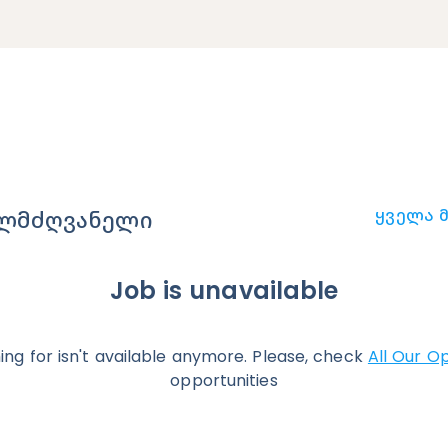
Ყველა Მ
ელმძღვანელი
Job is unavailable
ing for isn't available anymore. Please, check
All Our O
opportunities